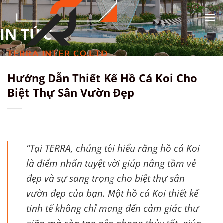
Chuyển
đến
TIN TỨC
nội
dung
Hướng Dẫn Thiết Kế Hồ Cá Koi Cho
Biệt Thự Sân Vườn Đẹp
“Tại TERRA, chúng tôi hiểu rằng hồ cá Koi
là điểm nhấn tuyệt vời giúp nâng tầm vẻ
đẹp và sự sang trọng cho biệt thự sân
vườn đẹp của bạn. Một hồ cá Koi thiết kế
tinh tế không chỉ mang đến cảm giác thư
giãn mà còn tạo nên phong thủy tốt, giúp