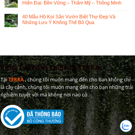
Hiện Đại: Bền Vững – Thẩm Mỹ – Thông Minh
40 Mẫu Hồ Koi Sân Vườn Biệt Thự Đẹp Và
Những Lưu Ý Không Thể Bỏ Qua
Công Ty TNHH Quốc Tế TERRA
Tại
TERRA
, chúng tôi muốn mang đến cho bạn không chỉ
là cây cảnh, chúng tôi muốn mang đến cho bạn những trải
nghiệm tuyệt vời mà không nơi nào có.