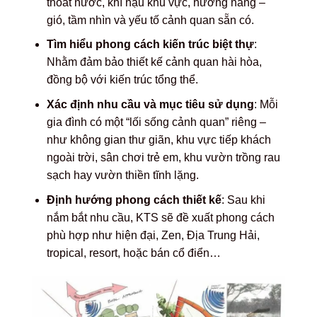
thoát nước, khí hậu khu vực, hướng nắng –
gió, tầm nhìn và yếu tố cảnh quan sẵn có.
Tìm hiểu phong cách kiến trúc biệt thự
:
Nhằm đảm bảo thiết kế cảnh quan hài hòa,
đồng bộ với kiến trúc tổng thể.
Xác định nhu cầu và mục tiêu sử dụng
: Mỗi
gia đình có một “lối sống cảnh quan” riêng –
như không gian thư giãn, khu vực tiếp khách
ngoài trời, sân chơi trẻ em, khu vườn trồng rau
sạch hay vườn thiền tĩnh lặng.
Định hướng phong cách thiết kế
: Sau khi
nắm bắt nhu cầu, KTS sẽ đề xuất phong cách
phù hợp như hiện đại, Zen, Địa Trung Hải,
tropical, resort, hoặc bán cổ điển…