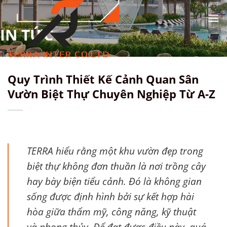
Chuyển
đến
TIN TỨC
nội
dung
Quy Trình Thiết Kế Cảnh Quan Sân
Vườn Biệt Thự Chuyên Nghiệp Từ A-Z
TERRA hiểu rằng một khu vườn đẹp trong
biệt thự không đơn thuần là nơi trồng cây
hay bày biện tiểu cảnh. Đó là không gian
sống được định hình bởi sự kết hợp hài
hòa giữa thẩm mỹ, công năng, kỹ thuật
và phong thủy. Để đạt được điều này, quá