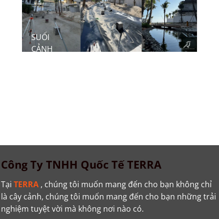
SUỐI
SA
CẢNH
GA
QUAN
HA
KHU
M
NGHĨ
RE
DƯỠNG
HYATT
REGENCY
HO TRAM
Công Ty TNHH Quốc Tế TERRA
Tại
TERRA
, chúng tôi muốn mang đến cho bạn không chỉ
là cây cảnh, chúng tôi muốn mang đến cho bạn những trải
nghiệm tuyệt vời mà không nơi nào có.