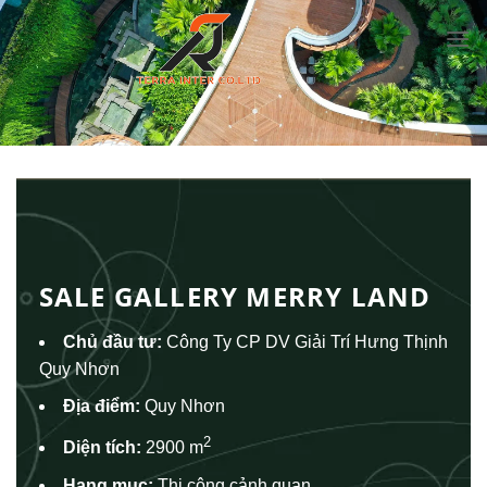
Chuyển
đến
nội
dung
SALE GALLERY MERRY LAND
Chủ đầu tư:
Công Ty CP DV Giải Trí Hưng Thịnh
Quy Nhơn
Địa điểm:
Quy Nhơn
2
Diện tích:
2900 m
Hạng mục:
Thi công cảnh quan