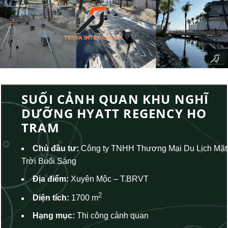
Chuyển
đến
nội
dung
SUỐI CẢNH QUAN KHU NGHĨ
DƯỠNG HYATT REGENCY HO
TRAM
Chủ đầu tư:
Công ty TNHH Thương Mại Du Lịch Mặt
Trời Buổi Sáng
Địa điểm:
Xuyên Mộc – T.BRVT
2
Diện tích:
1700 m
Hạng mục:
Thi công cảnh quan