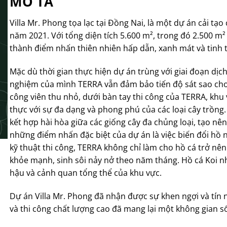
MÔ TẢ
Villa Mr. Phong tọa lạc tại Đồng Nai, là một dự án cải t
năm 2021. Với tổng diện tích 5.600 m², trong đó 2.500 
thành điểm nhấn thiên nhiên hấp dẫn, xanh mát và tinh t
Mặc dù thời gian thực hiện dự án trùng với giai đoạn dịc
nghiệm của mình TERRA vẫn đảm bảo tiến độ sát sao cho
công viên thu nhỏ, dưới bàn tay thi công của TERRA, khu v
thực với sự đa dạng và phong phú của các loại cây trồng
kết hợp hài hòa giữa các giống cây đa chủng loại, tạo nê
những điểm nhấn đặc biệt của dự án là việc biến đổi hồ 
kỹ thuật thi công, TERRA không chỉ làm cho hồ cá trở nên
khỏe mạnh, sinh sôi nảy nở theo năm tháng. Hồ cá Koi nh
hậu và cảnh quan tổng thể của khu vực.
Dự án Villa Mr. Phong đã nhận được sự khen ngợi và tín n
và thi công chất lượng cao đã mang lại một không gian số