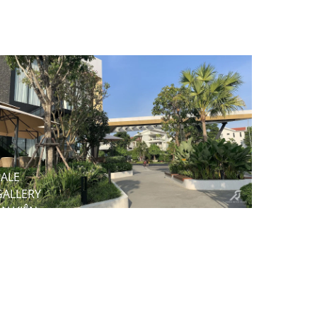
NHÀ
WEST
ĐIỀU
LAKE
HÀNH
WATER
BAN
PARK
QLDA
CẢNG
HKQT
LONG
THÀNH