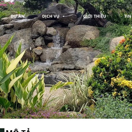
DỰ ÁN
DỊCH VỤ
GIỚI THIỆU
TIN