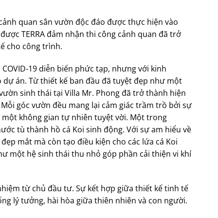
ạo cảnh quan sân vườn độc đáo được thực hiện vào
m² được TERRA đảm nhận thi công cảnh quan đã trở
ế cho công trình.
h COVID-19 diễn biến phức tạp, nhưng với kinh
 dự án. Từ thiết kế ban đầu đã tuyệt đẹp như một
ườn sinh thái tại Villa Mr. Phong đã trở thành hiện
. Mỗi góc vườn đều mang lại cảm giác trầm trồ bởi sự
n một không gian tự nhiên tuyệt vời. Một trong
nước tù thành hồ cá Koi sinh động. Với sự am hiểu về
 đẹp mắt mà còn tạo điều kiện cho các lứa cá Koi
ư một hệ sinh thái thu nhỏ góp phần cải thiện vi khí
hiệm từ chủ đầu tư. Sự kết hợp giữa thiết kế tinh tế
ng lý tưởng, hài hòa giữa thiên nhiên và con người.