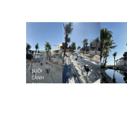
SALE
GALLERY
HANOI
MELODY
RESIDENCES