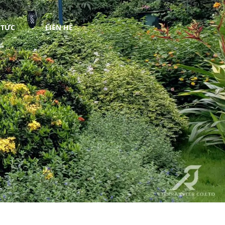
 TỨC
LIÊN HỆ